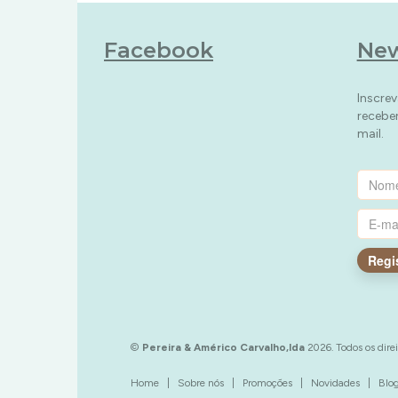
Facebook
New
Inscrev
recebe
mail.
Regi
©
Pereira & Américo Carvalho,lda
2026. Todos os direi
Home
|
Sobre nós
|
Promoções
|
Novidades
|
Blo