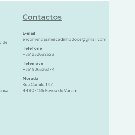
Contactos
E-mail
encomendasmercadinhodoce@gmail.com
o de
Telefone
+351252682528
Telemóvel
+351936526274
Morada
Rua Camilo,147
ensa
4490-485 Povoa de Varzim