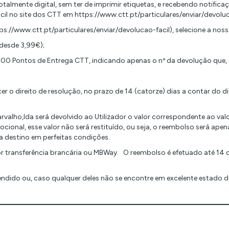
 totalmente digital, sem ter de imprimir etiquetas, e recebendo noti
ácil no site dos CTT em https://www.ctt.pt/particulares/enviar/devoluc
s://www.ctt.pt/particulares/enviar/devolucao-facil), selecione a nos
desde 3,99€);
0 Pontos de Entrega CTT, indicando apenas o nº da devolução que, en
er o direito de resolução, no prazo de 14 (catorze) dias a contar do 
valho,lda será devolvido ao Utilizador o valor correspondente ao val
onal, esse valor não será restituído, ou seja, o reembolso será apen
 destino em perfeitas condições.
r transferência brancária ou MBWay. O reembolso é efetuado até 14 di
ndido ou, caso qualquer deles não se encontre em excelente estado d