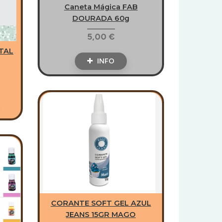
Caneta Mágica FAB
DOURADA 60g
5,00 €
STAL
INFO
CORANTE SOFT GEL AZUL
JEANS 15GR MAGO