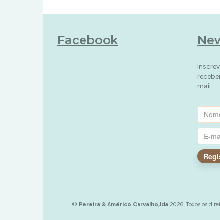
Facebook
New
Inscrev
recebe
mail.
Regi
©
Pereira & Américo Carvalho,lda
2026. Todos os direi