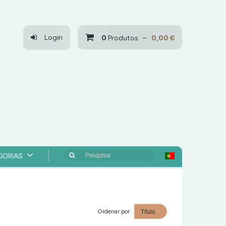
Login
0
Produtos –
0,00 €
Pesquisar
GORIAS
Título
Ordenar por