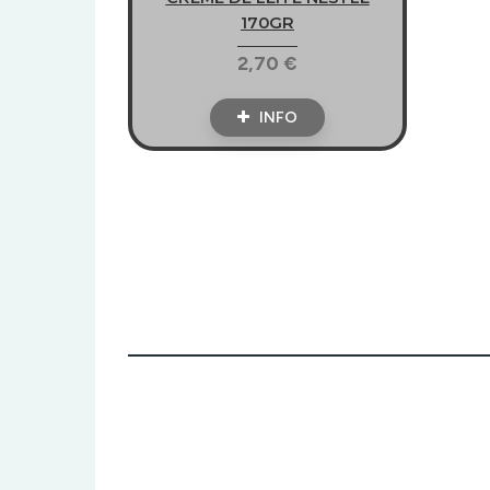
170GR
2,70 €
INFO