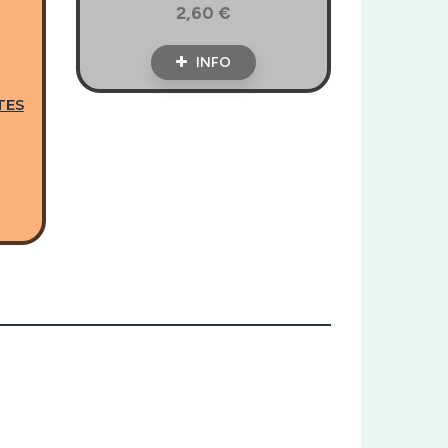
2,60 €
INFO
TES