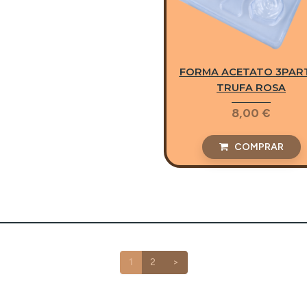
FORMA ACETATO 3PAR
TRUFA ROSA
8,00 €
COMPRAR
1
2
>