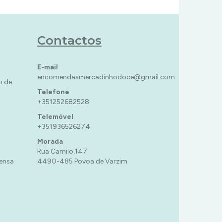
Contactos
E-mail
encomendasmercadinhodoce@gmail.com
o de
Telefone
+351252682528
Telemóvel
+351936526274
Morada
Rua Camilo,147
ensa
4490-485 Povoa de Varzim