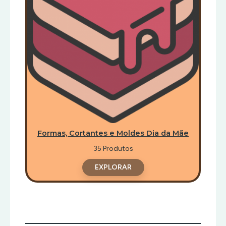
ESTECAS
FORMAS
PARA
PASTÉIS
EXPOSITORES
PRATOS
GIRATORIOS
ROLOS
SACOS
E
ROLOS
PLASTICO
STENCIL
TAPETES
Formas, Cortantes e Moldes Dia da Mãe
,
BANDEJAS
E
35 Produtos
GRELHA
EXPLORAR
VÁRIOS
UTENSILIOS