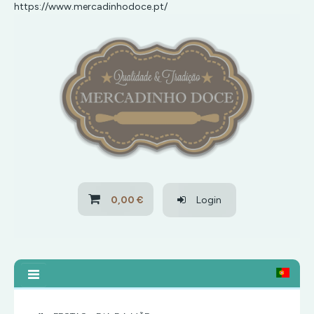
https://www.mercadinhodoce.pt/
HOME
SOBRE NÓS
PROMOÇÕES
NOVIDADES
BLOG
0,00 €
Login
CONTACTOS
TODOS
OS