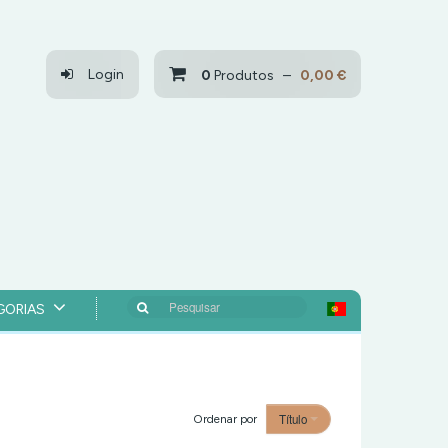
Login
0
Produtos –
0,00 €
Pesquisar
GORIAS
Título
Ordenar por