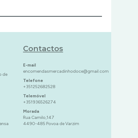
Contactos
E-mail
encomendasmercadinhodoce@gmail.com
o de
Telefone
+351252682528
Telemóvel
+351936526274
Morada
Rua Camilo,147
ensa
4490-485 Povoa de Varzim