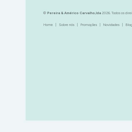
©
Pereira & Américo Carvalho,lda
2026. Todos os direi
Home
|
Sobre nós
|
Promoções
|
Novidades
|
Blo